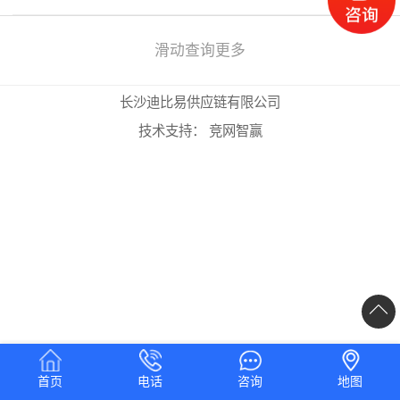
础上，增加上海、福州、青岛、济
选，对于我们亚马逊卖家来说，是好
南、武汉、长沙、拱北、湛江、南
事，利大于弊。
宁、重庆、成都、西安共12个直属海
滑动查询更多
关开展跨境电商B2B出口监管试点，
正式执行日期为2020年9月1日。
长沙迪比易供应链有限公司
技术支持：
竞网智赢
首页
电话
咨询
地图