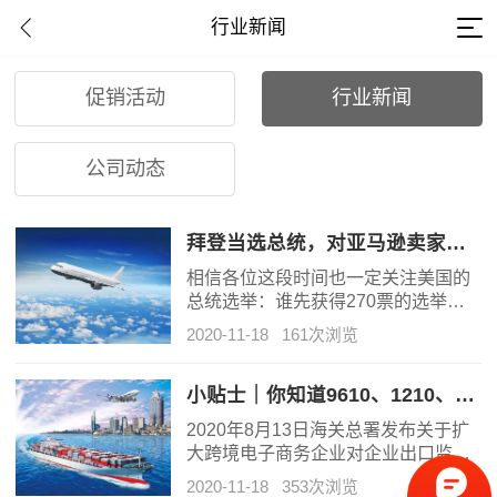
行业新闻
促销活动
行业新闻
公司动态
拜登当选总统，对亚马逊卖家有什么影响？
相信各位这段时间也一定关注美国的
总统选举：谁先获得270票的选举人
票，谁就当选新一届的美国总统。而
2020-11-18
161次浏览
拜登截止11月8日（美国时间），已
经获得了290票。（美国人还是聪明
的人多了，没有四年前那么傻了。）
小贴士｜你知道9610、1210、9710和9810的区别吗？
拜登赢得总统选举，几乎是铁板钉钉
2020年8月13日海关总署发布关于扩
的事情了，就差官宣了。Kris不懂政
大跨境电子商务企业对企业出口监管
治，但是也想和各位分享对于拜登当
试点范围的公告：在现有试点海关基
选后的一些看法。总体来说，拜登当
2020-11-18
353次浏览