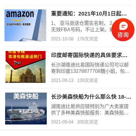
道稳定广泛,运价实惠。
重要通知：2021年10月1日起，亚马逊送仓实名制，过期或无效FBA号不能上架
1、 亚马逊送仓需实名制， 2、过期或
无效FBA号码，不让上架。如因类似
于创建了计划，亚马逊限库容，突然
2021-10-08
176次浏览
取消了货件，而货又直接发出了，这
种有无效FBA号码，请联系亚马逊客
服重新激活或重新生成FBA号码，保
印度邮寄国际快递的具体要求有哪些
证FBA号有效。
长沙湖南迪比易国际快递公司可以邮
寄到印度13278877708魏小姐，包清
关，邮寄超方便，价格实惠。湖南本
2021-09-13
139次浏览
土16年国际物流服务品质
长沙美森快船为什么那么快 18-23天派送入库
湖南迪比易供应链特别为广大卖家提
供了多种美森快船服务：美森快船
+UPS派送、美森快船限时达+UPS派
2021-09-04
200次浏览
送（承诺开船后17天提取，延必
赔）、美森快船+卡车派送、美森快船