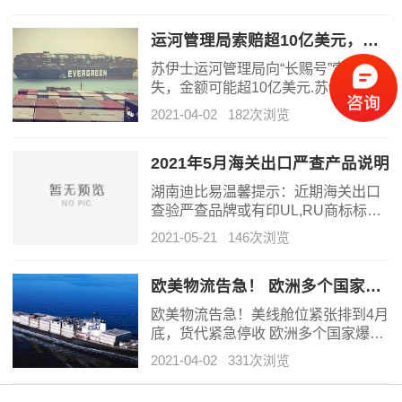
运河管理局索赔超10亿美元，长荣向货主发起共同海损
苏伊士运河管理局向“长赐号”索赔损
失，金额可能超10亿美元.苏伊士运河
管理局向“长赐号”索赔损失，金额可能
2021-04-02
182次浏览
超10亿美元，EMC长荣船东向货主发
起共同海损，不给钱不让提货。
2021年5月海关出口严查产品说明
湖南迪比易温馨提示：近期海关出口
查验严查品牌或有印UL,RU商标标识
和是否侵权
2021-05-21
146次浏览
欧美物流告急！ 欧洲多个国家爆仓严重！
欧美物流告急！美线舱位紧张排到4月
底，货代紧急停收 欧洲多个国家爆仓
严重！
2021-04-02
331次浏览